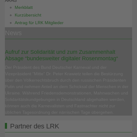
ARAG
Merkblatt
Kurzübersicht
Antrag für LRK Mitglieder
News
Aufruf zur Solidarität und zum Zusammenhalt
Absage “bundesweiter digitaler Rosenmontag“
Der Präsident des Bund Deutscher Karneval und der
Vizepräsident “Mitte“ Dr. Peter Krawietz teilen die Bestürzung
über den Völkerrechtsbruch durch den russischen Präsidenten
Putin und nehmen Anteil an dem Schicksal der Menschen in der
Ukraine. Während Friedensdemonstrationen, Mahnwachen und
Solidaritätskundgebungen in Deutschland abgehalten werden,
können auch die Karnevalisten und Fastnachter nicht zur
üblichen Tagesordnung der närrischen Tage übergehen.
Partner des LRK