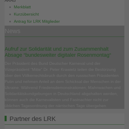
ARAG
Merkblatt
Kurzübersicht
Antrag für LRK Mitglieder
News
Aufruf zur Solidarität und zum Zusammenhalt
Absage “bundesweiter digitaler Rosenmontag“
Der Präsident des Bund Deutscher Karneval und der
Vizepräsident “Mitte“ Dr. Peter Krawietz teilen die Bestürzung
über den Völkerrechtsbruch durch den russischen Präsidenten
Putin und nehmen Anteil an dem Schicksal der Menschen in der
Ukraine. Während Friedensdemonstrationen, Mahnwachen und
Solidaritätskundgebungen in Deutschland abgehalten werden,
können auch die Karnevalisten und Fastnachter nicht zur
üblichen Tagesordnung der närrischen Tage übergehen.
Partner des LRK