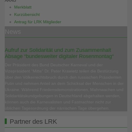
ARAG
Merkblatt
Kurzübersicht
Antrag für LRK Mitglieder
News
Aufruf zur Solidarität und zum Zusammenhalt
Absage “bundesweiter digitaler Rosenmontag“
Der Präsident des Bund Deutscher Karneval und der
Vizepräsident “Mitte“ Dr. Peter Krawietz teilen die Bestürzung
über den Völkerrechtsbruch durch den russischen Präsidenten
Putin und nehmen Anteil an dem Schicksal der Menschen in der
Ukraine. Während Friedensdemonstrationen, Mahnwachen und
Solidaritätskundgebungen in Deutschland abgehalten werden,
können auch die Karnevalisten und Fastnachter nicht zur
üblichen Tagesordnung der närrischen Tage übergehen.
Partner des LRK