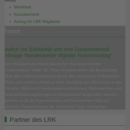
ARAG
Merkblatt
Kurzübersicht
Antrag für LRK Mitglieder
News
Aufruf zur Solidarität und zum Zusammenhalt
Absage “bundesweiter digitaler Rosenmontag“
Der Präsident des Bund Deutscher Karneval und der
Vizepräsident “Mitte“ Dr. Peter Krawietz teilen die Bestürzung
über den Völkerrechtsbruch durch den russischen Präsidenten
Putin und nehmen Anteil an dem Schicksal der Menschen in der
Ukraine. Während Friedensdemonstrationen, Mahnwachen und
Solidaritätskundgebungen in Deutschland abgehalten werden,
können auch die Karnevalisten und Fastnachter nicht zur
üblichen Tagesordnung der närrischen Tage übergehen.
Partner des LRK