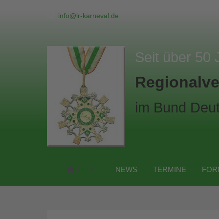
info@lr-karneval.de
Seit über 50 
Regionalve
im Bund Deut
HOME
NEWS
TERMINE
FOR