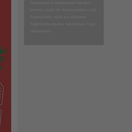
Deutschland abgehalten werden,
können auch die Karnevalisten und
Fastnachter nicht zur üblichen
Tagesordnung der närrischen Tage
übergehen.