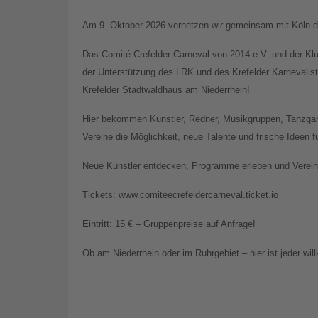
Am 9. Oktober 2026 vernetzen wir gemeinsam mit Köln di
Das Comité Crefelder Carneval von 2014 e.V. und der Kl
der Unterstützung des LRK und des Krefelder Karnevali
Krefelder Stadtwaldhaus am Niederrhein!
Hier bekommen Künstler, Redner, Musikgruppen, Tanzgar
Vereine die Möglichkeit, neue Talente und frische Ideen 
Neue Künstler entdecken, Programme erleben und Vereine
Tickets: www.comiteecrefeldercarneval.ticket.io
Eintritt: 15 € – Gruppenpreise auf Anfrage!
Ob am Niederrhein oder im Ruhrgebiet – hier ist jeder wi