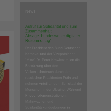
News
Aufruf zur Solidarität und zum
Zusammenhalt
Absage “bundesweiter digitaler
Rosenmontag“
Der Präsident des Bund Deutscher
Karneval und der Vizepräsident
“Mitte“ Dr. Peter Krawietz teilen die
Bestürzung über den
Völkerrechtsbruch durch den
russischen Präsidenten Putin und
nehmen Anteil an dem Schicksal der
Menschen in der Ukraine. Während
Friedensdemonstrationen,
Mahnwachen und
Solidaritätskundgebungen in