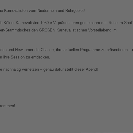
e Karnevalisten vom Niederrhein und Ruhrgebiet!
ub Kölner Karnevalisten 1950 e.V. präsentieren gemeinsam mit ‘Ruhe im Saal’
sten-Stammtisches den GROßEN Karnevalistischen Vorstellabend im
den und Newcomer die Chance, ihre aktuellen Programme zu präsentieren – 
für ihre Session zu entdecken.
 nachhaltig vernetzen – genau dafür steht dieser Abend!
llkommen!