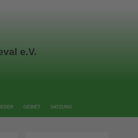
val e.V.
IEDER
GEBIET
SATZUNG