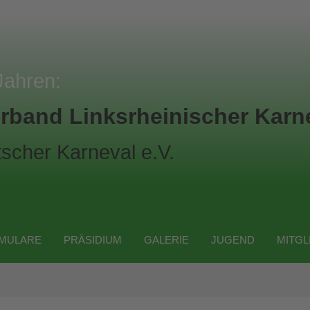
Jahren:
rband Linksrheinischer Karne
scher Karneval e.V.
MULARE
PRÄSIDIUM
GALERIE
JUGEND
MITGL