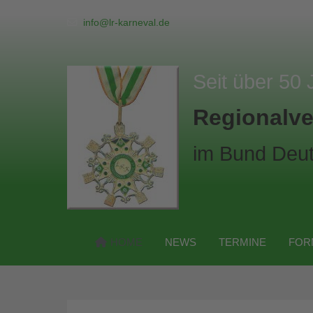
info@lr-karneval.de
Seit über 50 
Regionalve
im Bund Deut
HOME
NEWS
TERMINE
FOR