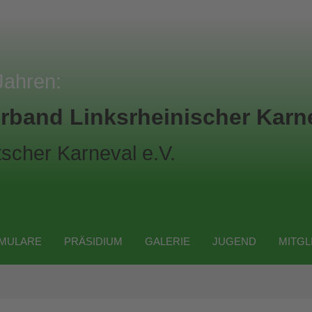
Jahren:
rband Linksrheinischer Karne
scher Karneval e.V.
MULARE
PRÄSIDIUM
GALERIE
JUGEND
MITGL