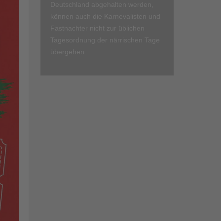
Deutschland abgehalten werden,
können auch die Karnevalisten und
Fastnachter nicht zur üblichen
Tagesordnung der närrischen Tage
übergehen.