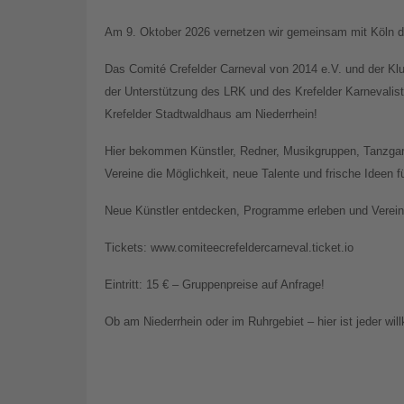
Am 9. Oktober 2026 vernetzen wir gemeinsam mit Köln di
Das Comité Crefelder Carneval von 2014 e.V. und der Kl
der Unterstützung des LRK und des Krefelder Karnevali
Krefelder Stadtwaldhaus am Niederrhein!
Hier bekommen Künstler, Redner, Musikgruppen, Tanzgar
Vereine die Möglichkeit, neue Talente und frische Ideen 
Neue Künstler entdecken, Programme erleben und Vereine
Tickets: www.comiteecrefeldercarneval.ticket.io
Eintritt: 15 € – Gruppenpreise auf Anfrage!
Ob am Niederrhein oder im Ruhrgebiet – hier ist jeder wi