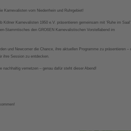
e Karnevalisten vom Niederrhein und Ruhrgebiet!
ub Kölner Karnevalisten 1950 e.V. präsentieren gemeinsam mit ‘Ruhe im Saal’
sten-Stammtisches den GROßEN Karnevalistischen Vorstellabend im
den und Newcomer die Chance, ihre aktuellen Programme zu präsentieren – 
für ihre Session zu entdecken.
 nachhaltig vernetzen – genau dafür steht dieser Abend!
llkommen!