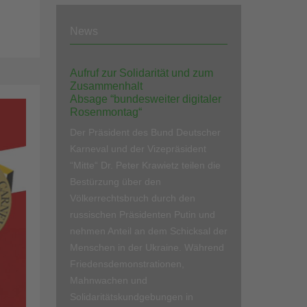
News
Aufruf zur Solidarität und zum
Zusammenhalt
Absage “bundesweiter digitaler
Rosenmontag“
Der Präsident des Bund Deutscher
Karneval und der Vizepräsident
“Mitte“ Dr. Peter Krawietz teilen die
Bestürzung über den
Völkerrechtsbruch durch den
russischen Präsidenten Putin und
nehmen Anteil an dem Schicksal der
Menschen in der Ukraine. Während
Friedensdemonstrationen,
Mahnwachen und
Solidaritätskundgebungen in