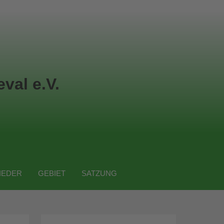
val e.V.
IEDER
GEBIET
SATZUNG