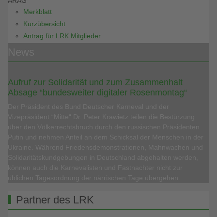
ARAG
Merkblatt
Kurzübersicht
Antrag für LRK Mitglieder
News
Aufruf zur Solidarität und zum Zusammenhalt
Absage “bundesweiter digitaler Rosenmontag“
Der Präsident des Bund Deutscher Karneval und der
Vizepräsident “Mitte“ Dr. Peter Krawietz teilen die Bestürzung
über den Völkerrechtsbruch durch den russischen Präsidenten
Putin und nehmen Anteil an dem Schicksal der Menschen in der
Ukraine. Während Friedensdemonstrationen, Mahnwachen und
Solidaritätskundgebungen in Deutschland abgehalten werden,
können auch die Karnevalisten und Fastnachter nicht zur
üblichen Tagesordnung der närrischen Tage übergehen.
Partner des LRK