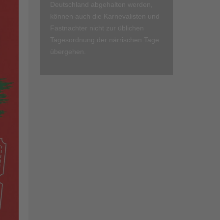
Deutschland abgehalten werden,
können auch die Karnevalisten und
Fastnachter nicht zur üblichen
Tagesordnung der närrischen Tage
übergehen.