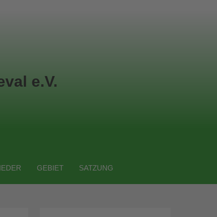
val e.V.
IEDER
GEBIET
SATZUNG