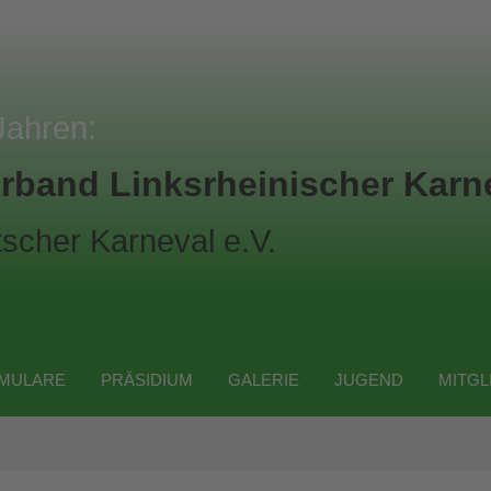
Jahren:
rband Linksrheinischer Karne
scher Karneval e.V.
MULARE
PRÄSIDIUM
GALERIE
JUGEND
MITGL