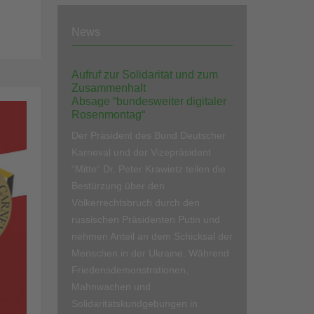
News
Aufruf zur Solidarität und zum
Zusammenhalt
Absage “bundesweiter digitaler
Rosenmontag“
Der Präsident des Bund Deutscher
Karneval und der Vizepräsident
“Mitte“ Dr. Peter Krawietz teilen die
Bestürzung über den
Völkerrechtsbruch durch den
russischen Präsidenten Putin und
nehmen Anteil an dem Schicksal der
Menschen in der Ukraine. Während
Friedensdemonstrationen,
Mahnwachen und
Solidaritätskundgebungen in