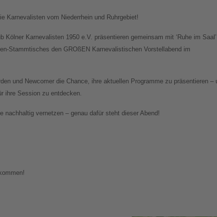
e Karnevalisten vom Niederrhein und Ruhrgebiet!
ub Kölner Karnevalisten 1950 e.V. präsentieren gemeinsam mit ‘Ruhe im Saal’
sten-Stammtisches den GROßEN Karnevalistischen Vorstellabend im
den und Newcomer die Chance, ihre aktuellen Programme zu präsentieren – 
für ihre Session zu entdecken.
 nachhaltig vernetzen – genau dafür steht dieser Abend!
llkommen!