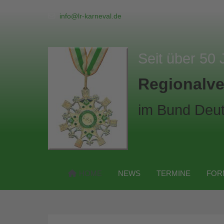
info@lr-karneval.de
Seit über 50 
Regionalve
im Bund Deut
HOME
NEWS
TERMINE
FOR