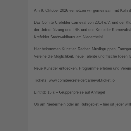
Am 9. Oktober 2026 vernetzen wir gemeinsam mit Köln di
Das Comité Crefelder Carneval von 2014 e.V. und der Kl
der Unterstützung des LRK und des Krefelder Karnevali
Krefelder Stadtwaldhaus am Niederrhein!
Hier bekommen Künstler, Redner, Musikgruppen, Tanzgar
Vereine die Möglichkeit, neue Talente und frische Ideen 
Neue Künstler entdecken, Programme erleben und Vereine
Tickets: www.comiteecrefeldercarneval.ticket.io
Eintritt: 15 € – Gruppenpreise auf Anfrage!
Ob am Niederrhein oder im Ruhrgebiet – hier ist jeder wi