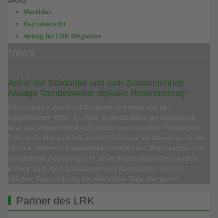
ARAG
Merkblatt
Kurzübersicht
Antrag für LRK Mitglieder
News
Aufruf zur Solidarität und zum Zusammenhalt
Absage “bundesweiter digitaler Rosenmontag“
Der Präsident des Bund Deutscher Karneval und der
Vizepräsident “Mitte“ Dr. Peter Krawietz teilen die Bestürzung
über den Völkerrechtsbruch durch den russischen Präsidenten
Putin und nehmen Anteil an dem Schicksal der Menschen in der
Ukraine. Während Friedensdemonstrationen, Mahnwachen und
Solidaritätskundgebungen in Deutschland abgehalten werden,
können auch die Karnevalisten und Fastnachter nicht zur
üblichen Tagesordnung der närrischen Tage übergehen.
Partner des LRK