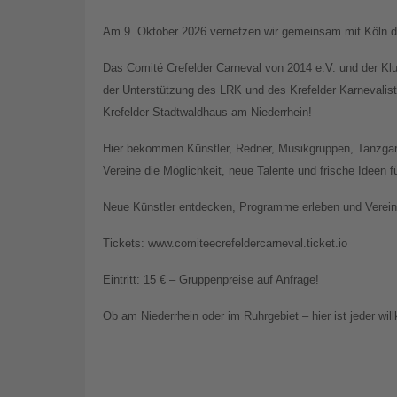
Am 9. Oktober 2026 vernetzen wir gemeinsam mit Köln di
Das Comité Crefelder Carneval von 2014 e.V. und der Kl
der Unterstützung des LRK und des Krefelder Karnevali
Krefelder Stadtwaldhaus am Niederrhein!
Hier bekommen Künstler, Redner, Musikgruppen, Tanzgar
Vereine die Möglichkeit, neue Talente und frische Ideen 
Neue Künstler entdecken, Programme erleben und Vereine
Tickets: www.comiteecrefeldercarneval.ticket.io
Eintritt: 15 € – Gruppenpreise auf Anfrage!
Ob am Niederrhein oder im Ruhrgebiet – hier ist jeder wi