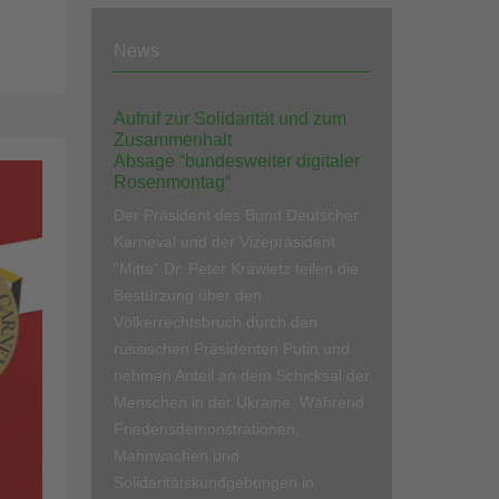
News
Aufruf zur Solidarität und zum
Zusammenhalt
Absage “bundesweiter digitaler
Rosenmontag“
Der Präsident des Bund Deutscher
Karneval und der Vizepräsident
“Mitte“ Dr. Peter Krawietz teilen die
Bestürzung über den
Völkerrechtsbruch durch den
russischen Präsidenten Putin und
nehmen Anteil an dem Schicksal der
Menschen in der Ukraine. Während
Friedensdemonstrationen,
Mahnwachen und
Solidaritätskundgebungen in