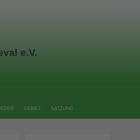
val e.V.
IEDER
GEBIET
SATZUNG