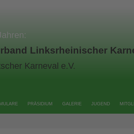
Jahren:
rband Linksrheinischer Karne
scher Karneval e.V.
MULARE
PRÄSIDIUM
GALERIE
JUGEND
MITGL