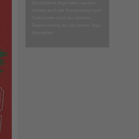
Deutschland abgehalten werden,
können auch die Karnevalisten und
Fastnachter nicht zur üblichen
Tagesordnung der närrischen Tage
übergehen.