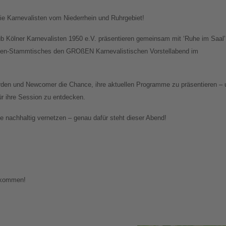
e Karnevalisten vom Niederrhein und Ruhrgebiet!
ub Kölner Karnevalisten 1950 e.V. präsentieren gemeinsam mit ‘Ruhe im Saal’
sten-Stammtisches den GROßEN Karnevalistischen Vorstellabend im
den und Newcomer die Chance, ihre aktuellen Programme zu präsentieren – 
für ihre Session zu entdecken.
 nachhaltig vernetzen – genau dafür steht dieser Abend!
llkommen!