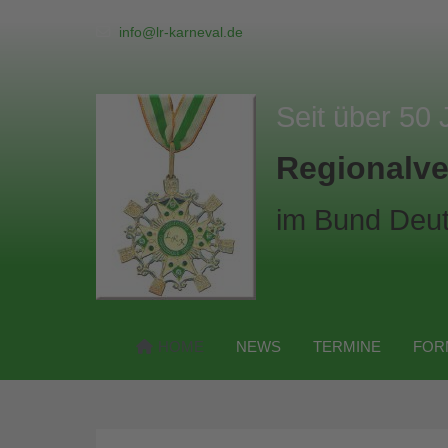
info@lr-karneval.de
Seit über 50 
Regionalve
im Bund Deut
HOME
NEWS
TERMINE
FOR