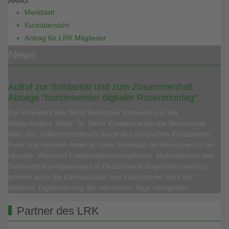
ARAG
Merkblatt
Kurzübersicht
Antrag für LRK Mitglieder
News
Aufruf zur Solidarität und zum Zusammenhalt
Absage “bundesweiter digitaler Rosenmontag“
Der Präsident des Bund Deutscher Karneval und der
Vizepräsident “Mitte“ Dr. Peter Krawietz teilen die Bestürzung
über den Völkerrechtsbruch durch den russischen Präsidenten
Putin und nehmen Anteil an dem Schicksal der Menschen in der
Ukraine. Während Friedensdemonstrationen, Mahnwachen und
Solidaritätskundgebungen in Deutschland abgehalten werden,
können auch die Karnevalisten und Fastnachter nicht zur
üblichen Tagesordnung der närrischen Tage übergehen.
Partner des LRK