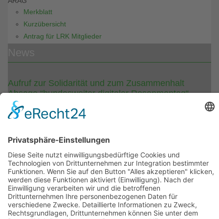
ARAG
Merkblatt
Kurzübersicht
Antrag für LRK Mitglieder
News
Aufruf zur Solidarität und zum Zusammenhalt
Absage “bundesweiter digitaler Rosenmontag“
Der Präsident des Bund Deutscher Karneval und der
Vizepräsident “Mitte“ Dr. Peter Krawietz teilen die Bestürzung
über den Völkerrechtsbruch durch den russischen Präsidenten
Putin und nehmen Anteil an dem Schicksal der Menschen in der
Ukraine. Während Friedensdemonstrationen, Mahnwachen und
Solidaritätskundgebungen in Deutschland abgehalten werden,
können auch die Karnevalisten und Fastnachter nicht zur
üblichen Tagesordnung der närrischen Tage übergehen.
Partner des LRK