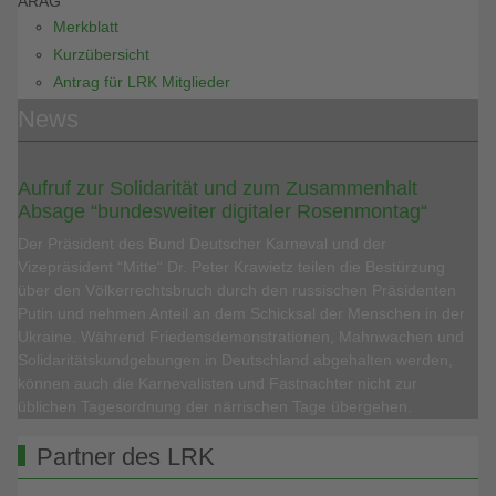
ARAG
Merkblatt
Kurzübersicht
Antrag für LRK Mitglieder
News
Aufruf zur Solidarität und zum Zusammenhalt
Absage “bundesweiter digitaler Rosenmontag“
Der Präsident des Bund Deutscher Karneval und der
Vizepräsident “Mitte“ Dr. Peter Krawietz teilen die Bestürzung
über den Völkerrechtsbruch durch den russischen Präsidenten
Putin und nehmen Anteil an dem Schicksal der Menschen in der
Ukraine. Während Friedensdemonstrationen, Mahnwachen und
Solidaritätskundgebungen in Deutschland abgehalten werden,
können auch die Karnevalisten und Fastnachter nicht zur
üblichen Tagesordnung der närrischen Tage übergehen.
Partner des LRK