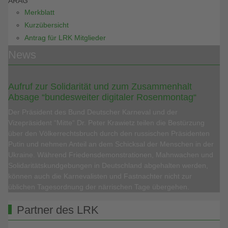
ARAG
Merkblatt
Kurzübersicht
Antrag für LRK Mitglieder
News
Aufruf zur Solidarität und zum Zusammenhalt
Absage “bundesweiter digitaler Rosenmontag“
Der Präsident des Bund Deutscher Karneval und der
Vizepräsident “Mitte“ Dr. Peter Krawietz teilen die Bestürzung
über den Völkerrechtsbruch durch den russischen Präsidenten
Putin und nehmen Anteil an dem Schicksal der Menschen in der
Ukraine. Während Friedensdemonstrationen, Mahnwachen und
Solidaritätskundgebungen in Deutschland abgehalten werden,
können auch die Karnevalisten und Fastnachter nicht zur
üblichen Tagesordnung der närrischen Tage übergehen.
Partner des LRK