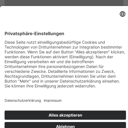
Aufruf zur Solidarität und zum Zusammenhalt
Absage “bundesweiter digitaler Rosenmontag“
Der Präsident des Bund Deutscher Karneval und der
Vizepräsident “Mitte“ Dr. Peter Krawietz teilen die Bestürzung
über den Völkerrechtsbruch durch den russischen Präsidenten
Putin und nehmen Anteil an dem Schicksal der Menschen in der
Ukraine. Während Friedensdemonstrationen, Mahnwachen und
Solidaritätskundgebungen in Deutschland abgehalten werden,
können auch die Karnevalisten und Fastnachter nicht zur
üblichen Tagesordnung der närrischen Tage übergehen.
Partner des LRK
ALL
SPARKASSE KREFELD
ARAG
Impressum
Datenschutzerklärung