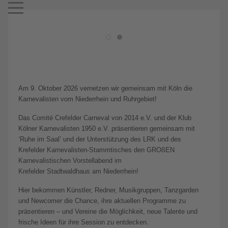
Mobile Menu Toggle
Am 9. Oktober 2026 vernetzen wir gemeinsam mit Köln die
Karnevalisten vom Niederrhein und Ruhrgebiet!
Das Comité Crefelder Carneval von 2014 e.V. und der Klub
Kölner Karnevalisten 1950 e.V. präsentieren gemeinsam mit
‘Ruhe im Saal’ und der Unterstützung des LRK und des
Krefelder Karnevalisten-Stammtisches den GROßEN
Karnevalistischen Vorstellabend im
Krefelder Stadtwaldhaus am Niederrhein!
Hier bekommen Künstler, Redner, Musikgruppen, Tanzgarden
und Newcomer die Chance, ihre aktuellen Programme zu
präsentieren – und Vereine die Möglichkeit, neue Talente und
frische Ideen für ihre Session zu entdecken.