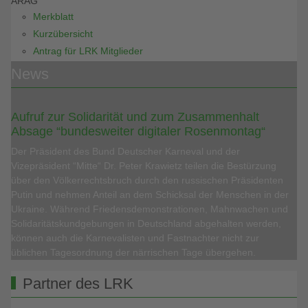
ARAG
Merkblatt
Kurzübersicht
Antrag für LRK Mitglieder
News
Aufruf zur Solidarität und zum Zusammenhalt
Absage “bundesweiter digitaler Rosenmontag“
Der Präsident des Bund Deutscher Karneval und der
Vizepräsident “Mitte“ Dr. Peter Krawietz teilen die Bestürzung
über den Völkerrechtsbruch durch den russischen Präsidenten
Putin und nehmen Anteil an dem Schicksal der Menschen in der
Ukraine. Während Friedensdemonstrationen, Mahnwachen und
Solidaritätskundgebungen in Deutschland abgehalten werden,
können auch die Karnevalisten und Fastnachter nicht zur
üblichen Tagesordnung der närrischen Tage übergehen.
Partner des LRK