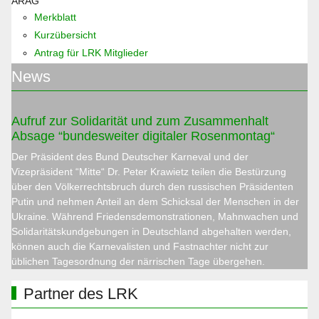
ARAG
Merkblatt
Kurzübersicht
Antrag für LRK Mitglieder
News
Aufruf zur Solidarität und zum Zusammenhalt
Absage “bundesweiter digitaler Rosenmontag“
Der Präsident des Bund Deutscher Karneval und der
Vizepräsident “Mitte“ Dr. Peter Krawietz teilen die Bestürzung
über den Völkerrechtsbruch durch den russischen Präsidenten
Putin und nehmen Anteil an dem Schicksal der Menschen in der
Ukraine. Während Friedensdemonstrationen, Mahnwachen und
Solidaritätskundgebungen in Deutschland abgehalten werden,
können auch die Karnevalisten und Fastnachter nicht zur
üblichen Tagesordnung der närrischen Tage übergehen.
Partner des LRK