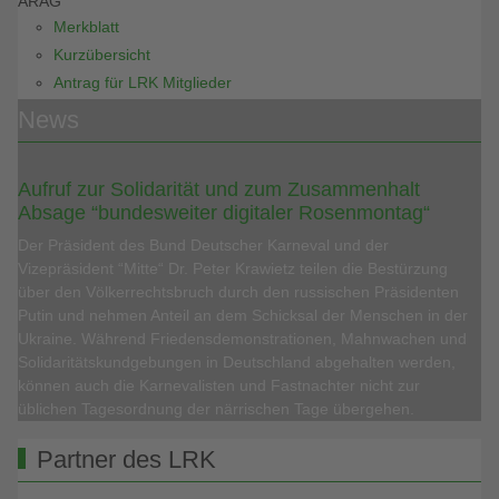
ARAG
Merkblatt
Kurzübersicht
Antrag für LRK Mitglieder
News
Aufruf zur Solidarität und zum Zusammenhalt
Absage “bundesweiter digitaler Rosenmontag“
Der Präsident des Bund Deutscher Karneval und der
Vizepräsident “Mitte“ Dr. Peter Krawietz teilen die Bestürzung
über den Völkerrechtsbruch durch den russischen Präsidenten
Putin und nehmen Anteil an dem Schicksal der Menschen in der
Ukraine. Während Friedensdemonstrationen, Mahnwachen und
Solidaritätskundgebungen in Deutschland abgehalten werden,
können auch die Karnevalisten und Fastnachter nicht zur
üblichen Tagesordnung der närrischen Tage übergehen.
Partner des LRK