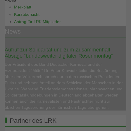
ARAG
Merkblatt
Kurzübersicht
Antrag für LRK Mitglieder
News
Aufruf zur Solidarität und zum Zusammenhalt
Absage “bundesweiter digitaler Rosenmontag“
Der Präsident des Bund Deutscher Karneval und der
Vizepräsident “Mitte“ Dr. Peter Krawietz teilen die Bestürzung
über den Völkerrechtsbruch durch den russischen Präsidenten
Putin und nehmen Anteil an dem Schicksal der Menschen in der
Ukraine. Während Friedensdemonstrationen, Mahnwachen und
Solidaritätskundgebungen in Deutschland abgehalten werden,
können auch die Karnevalisten und Fastnachter nicht zur
üblichen Tagesordnung der närrischen Tage übergehen.
Partner des LRK