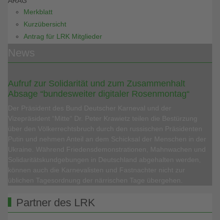
ARAG
Merkblatt
Kurzübersicht
Antrag für LRK Mitglieder
News
Aufruf zur Solidarität und zum Zusammenhalt
Absage “bundesweiter digitaler Rosenmontag“
Der Präsident des Bund Deutscher Karneval und der
Vizepräsident “Mitte“ Dr. Peter Krawietz teilen die Bestürzung
über den Völkerrechtsbruch durch den russischen Präsidenten
Putin und nehmen Anteil an dem Schicksal der Menschen in der
Ukraine. Während Friedensdemonstrationen, Mahnwachen und
Solidaritätskundgebungen in Deutschland abgehalten werden,
können auch die Karnevalisten und Fastnachter nicht zur
üblichen Tagesordnung der närrischen Tage übergehen.
Partner des LRK