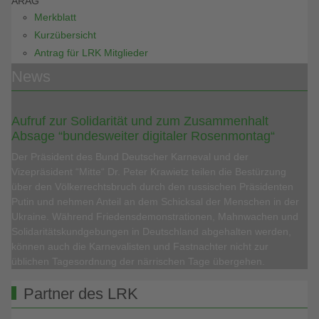
ARAG
Merkblatt
Kurzübersicht
Antrag für LRK Mitglieder
News
Aufruf zur Solidarität und zum Zusammenhalt
Absage “bundesweiter digitaler Rosenmontag“
Der Präsident des Bund Deutscher Karneval und der
Vizepräsident “Mitte“ Dr. Peter Krawietz teilen die Bestürzung
über den Völkerrechtsbruch durch den russischen Präsidenten
Putin und nehmen Anteil an dem Schicksal der Menschen in der
Ukraine. Während Friedensdemonstrationen, Mahnwachen und
Solidaritätskundgebungen in Deutschland abgehalten werden,
können auch die Karnevalisten und Fastnachter nicht zur
üblichen Tagesordnung der närrischen Tage übergehen.
Partner des LRK