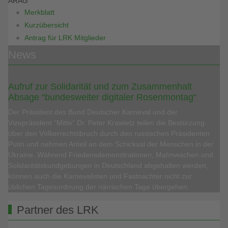
ARAG
Merkblatt
Kurzübersicht
Antrag für LRK Mitglieder
News
Aufruf zur Solidarität und zum Zusammenhalt
Absage “bundesweiter digitaler Rosenmontag“
Der Präsident des Bund Deutscher Karneval und der
Vizepräsident “Mitte“ Dr. Peter Krawietz teilen die Bestürzung
über den Völkerrechtsbruch durch den russischen Präsidenten
Putin und nehmen Anteil an dem Schicksal der Menschen in der
Ukraine. Während Friedensdemonstrationen, Mahnwachen und
Solidaritätskundgebungen in Deutschland abgehalten werden,
können auch die Karnevalisten und Fastnachter nicht zur
üblichen Tagesordnung der närrischen Tage übergehen.
Partner des LRK