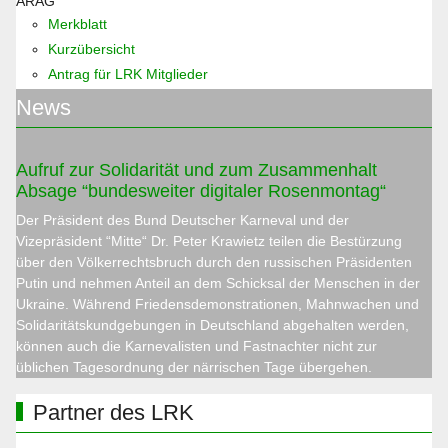
ARAG
Merkblatt
Kurzübersicht
Antrag für LRK Mitglieder
News
Aufruf zur Solidarität und zum Zusammenhalt
Absage “bundesweiter digitaler Rosenmontag“
Der Präsident des Bund Deutscher Karneval und der
Vizepräsident “Mitte“ Dr. Peter Krawietz teilen die Bestürzung
über den Völkerrechtsbruch durch den russischen Präsidenten
Putin und nehmen Anteil an dem Schicksal der Menschen in der
Ukraine. Während Friedensdemonstrationen, Mahnwachen und
Solidaritätskundgebungen in Deutschland abgehalten werden,
können auch die Karnevalisten und Fastnachter nicht zur
üblichen Tagesordnung der närrischen Tage übergehen.
Partner des LRK