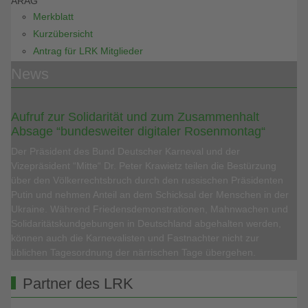
ARAG
Merkblatt
Kurzübersicht
Antrag für LRK Mitglieder
News
Aufruf zur Solidarität und zum Zusammenhalt
Absage “bundesweiter digitaler Rosenmontag“
Der Präsident des Bund Deutscher Karneval und der
Vizepräsident “Mitte“ Dr. Peter Krawietz teilen die Bestürzung
über den Völkerrechtsbruch durch den russischen Präsidenten
Putin und nehmen Anteil an dem Schicksal der Menschen in der
Ukraine. Während Friedensdemonstrationen, Mahnwachen und
Solidaritätskundgebungen in Deutschland abgehalten werden,
können auch die Karnevalisten und Fastnachter nicht zur
üblichen Tagesordnung der närrischen Tage übergehen.
Partner des LRK