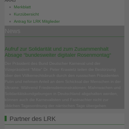
ARAG
Merkblatt
Kurzübersicht
Antrag für LRK Mitglieder
News
Aufruf zur Solidarität und zum Zusammenhalt
Absage “bundesweiter digitaler Rosenmontag“
Der Präsident des Bund Deutscher Karneval und der
Vizepräsident “Mitte“ Dr. Peter Krawietz teilen die Bestürzung
über den Völkerrechtsbruch durch den russischen Präsidenten
Putin und nehmen Anteil an dem Schicksal der Menschen in der
Ukraine. Während Friedensdemonstrationen, Mahnwachen und
Solidaritätskundgebungen in Deutschland abgehalten werden,
können auch die Karnevalisten und Fastnachter nicht zur
üblichen Tagesordnung der närrischen Tage übergehen.
Partner des LRK