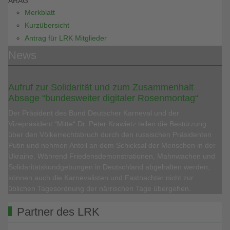
ARAG
Merkblatt
Kurzübersicht
Antrag für LRK Mitglieder
News
Aufruf zur Solidarität und zum Zusammenhalt
Absage “bundesweiter digitaler Rosenmontag“
Der Präsident des Bund Deutscher Karneval und der
Vizepräsident “Mitte“ Dr. Peter Krawietz teilen die Bestürzung
über den Völkerrechtsbruch durch den russischen Präsidenten
Putin und nehmen Anteil an dem Schicksal der Menschen in der
Ukraine. Während Friedensdemonstrationen, Mahnwachen und
Solidaritätskundgebungen in Deutschland abgehalten werden,
können auch die Karnevalisten und Fastnachter nicht zur
üblichen Tagesordnung der närrischen Tage übergehen.
Partner des LRK