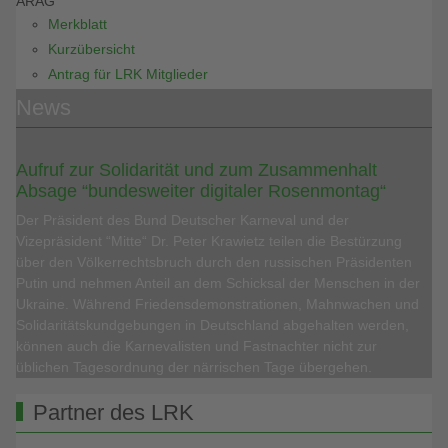
ARAG
Merkblatt
Kurzübersicht
Antrag für LRK Mitglieder
News
Aufruf zur Solidarität und zum Zusammenhalt
Absage “bundesweiter digitaler Rosenmontag“
Der Präsident des Bund Deutscher Karneval und der
Vizepräsident “Mitte“ Dr. Peter Krawietz teilen die Bestürzung
über den Völkerrechtsbruch durch den russischen Präsidenten
Putin und nehmen Anteil an dem Schicksal der Menschen in der
Ukraine. Während Friedensdemonstrationen, Mahnwachen und
Solidaritätskundgebungen in Deutschland abgehalten werden,
können auch die Karnevalisten und Fastnachter nicht zur
üblichen Tagesordnung der närrischen Tage übergehen.
Partner des LRK