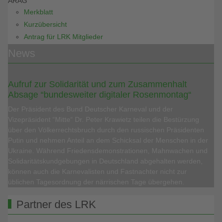
ARAG
Merkblatt
Kurzübersicht
Antrag für LRK Mitglieder
News
Aufruf zur Solidarität und zum Zusammenhalt
Absage “bundesweiter digitaler Rosenmontag“
Der Präsident des Bund Deutscher Karneval und der
Vizepräsident “Mitte“ Dr. Peter Krawietz teilen die Bestürzung
über den Völkerrechtsbruch durch den russischen Präsidenten
Putin und nehmen Anteil an dem Schicksal der Menschen in der
Ukraine. Während Friedensdemonstrationen, Mahnwachen und
Solidaritätskundgebungen in Deutschland abgehalten werden,
können auch die Karnevalisten und Fastnachter nicht zur
üblichen Tagesordnung der närrischen Tage übergehen.
Partner des LRK