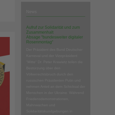
News
Aufruf zur Solidarität und zum
Zusammenhalt
Absage “bundesweiter digitaler
Rosenmontag“
Der Präsident des Bund Deutscher
Karneval und der Vizepräsident
“Mitte“ Dr. Peter Krawietz teilen die
Bestürzung über den
Völkerrechtsbruch durch den
russischen Präsidenten Putin und
nehmen Anteil an dem Schicksal der
Menschen in der Ukraine. Während
Friedensdemonstrationen,
Mahnwachen und
Solidaritätskundgebungen in