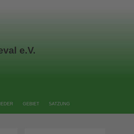
val e.V.
IEDER
GEBIET
SATZUNG