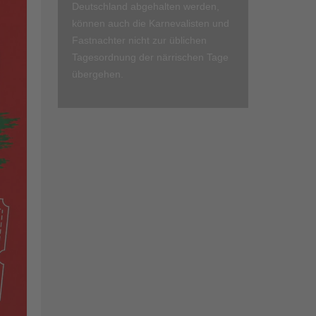
Deutschland abgehalten werden,
können auch die Karnevalisten und
Fastnachter nicht zur üblichen
Tagesordnung der närrischen Tage
übergehen.