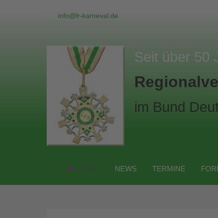
info@lr-karneval.de
Seit über 50 
Regionalve
im Bund Deut
HOME
NEWS
TERMINE
FOR