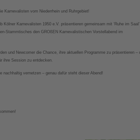
e Karnevalisten vom Niederrhein und Ruhrgebiet!
ub Kölner Karnevalisten 1950 e.V. präsentieren gemeinsam mit ‘Ruhe im Saal’
sten-Stammtisches den GROßEN Karnevalistischen Vorstellabend im
den und Newcomer die Chance, ihre aktuellen Programme zu präsentieren – 
für ihre Session zu entdecken.
 nachhaltig vernetzen – genau dafür steht dieser Abend!
llkommen!