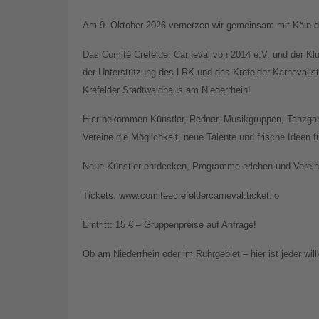
Am 9. Oktober 2026 vernetzen wir gemeinsam mit Köln di
Das Comité Crefelder Carneval von 2014 e.V. und der Kl
der Unterstützung des LRK und des Krefelder Karnevali
Krefelder Stadtwaldhaus am Niederrhein!
Hier bekommen Künstler, Redner, Musikgruppen, Tanzgar
Vereine die Möglichkeit, neue Talente und frische Ideen 
Neue Künstler entdecken, Programme erleben und Vereine
Tickets: www.comiteecrefeldercarneval.ticket.io
Eintritt: 15 € – Gruppenpreise auf Anfrage!
Ob am Niederrhein oder im Ruhrgebiet – hier ist jeder wi