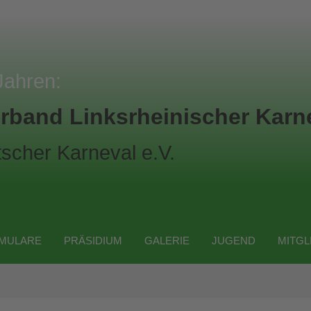
Jahren:
rband Linksrheinischer Karne
scher Karneval e.V.
MULARE
PRÄSIDIUM
GALERIE
JUGEND
MITGL