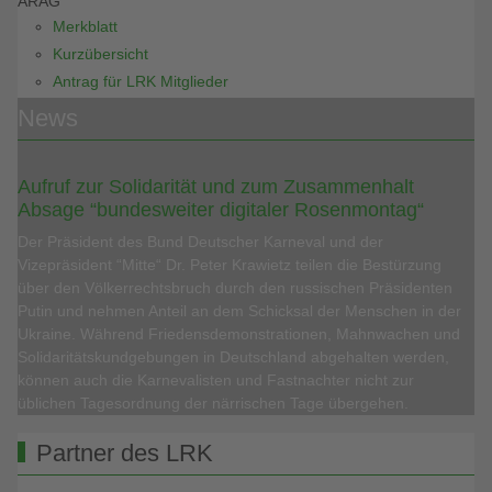
ARAG
Merkblatt
Kurzübersicht
Antrag für LRK Mitglieder
News
Aufruf zur Solidarität und zum Zusammenhalt
Absage “bundesweiter digitaler Rosenmontag“
Der Präsident des Bund Deutscher Karneval und der
Vizepräsident “Mitte“ Dr. Peter Krawietz teilen die Bestürzung
über den Völkerrechtsbruch durch den russischen Präsidenten
Putin und nehmen Anteil an dem Schicksal der Menschen in der
Ukraine. Während Friedensdemonstrationen, Mahnwachen und
Solidaritätskundgebungen in Deutschland abgehalten werden,
können auch die Karnevalisten und Fastnachter nicht zur
üblichen Tagesordnung der närrischen Tage übergehen.
Partner des LRK