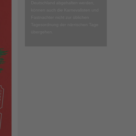
Deutschland abgehalten werden,
können auch die Karnevalisten und
Fastnachter nicht zur üblichen
Tagesordnung der närrischen Tage
übergehen.