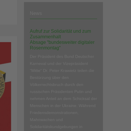
News
Aufruf zur Solidarität und zum
Zusammenhalt
Absage “bundesweiter digitaler
Rosenmontag“
Der Präsident des Bund Deutscher
Karneval und der Vizepräsident
“Mitte“ Dr. Peter Krawietz teilen die
Bestürzung über den
Völkerrechtsbruch durch den
russischen Präsidenten Putin und
nehmen Anteil an dem Schicksal der
Menschen in der Ukraine. Während
Friedensdemonstrationen,
Mahnwachen und
Solidaritätskundgebungen in