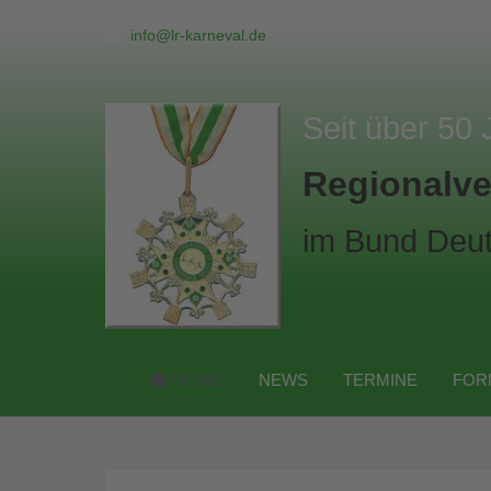
info@lr-karneval.de
Seit über 50 
Regionalve
im Bund Deut
HOME
NEWS
TERMINE
FOR