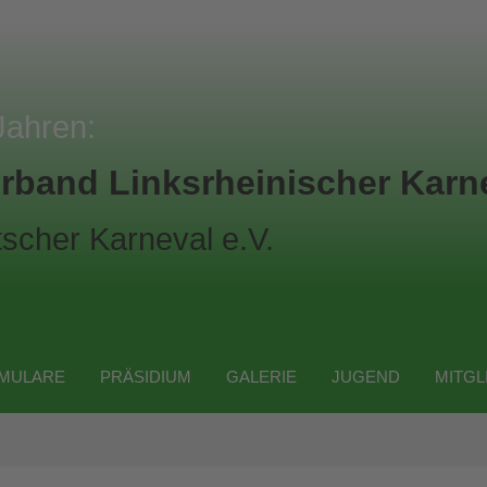
Jahren:
rband Linksrheinischer Karne
scher Karneval e.V.
MULARE
PRÄSIDIUM
GALERIE
JUGEND
MITGL