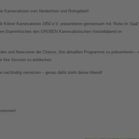
e Karnevalisten vom Niederrhein und Ruhrgebiet!
ub Kölner Karnevalisten 1950 e.V. präsentieren gemeinsam mit ‘Ruhe im Saal’
sten-Stammtisches den GROßEN Karnevalistischen Vorstellabend im
den und Newcomer die Chance, ihre aktuellen Programme zu präsentieren – 
für ihre Session zu entdecken.
 nachhaltig vernetzen – genau dafür steht dieser Abend!
llkommen!