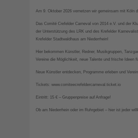
Am 9. Oktober 2026 vernetzen wir gemeinsam mit Köln di
Das Comité Crefelder Carneval von 2014 e.V. und der Kl
der Unterstützung des LRK und des Krefelder Karnevali
Krefelder Stadtwaldhaus am Niederrhein!
Hier bekommen Künstler, Redner, Musikgruppen, Tanzgar
Vereine die Möglichkeit, neue Talente und frische Ideen 
Neue Künstler entdecken, Programme erleben und Vereine
Tickets: www.comiteecrefeldercarneval.ticket.io
Eintritt: 15 € – Gruppenpreise auf Anfrage!
Ob am Niederrhein oder im Ruhrgebiet – hier ist jeder wi