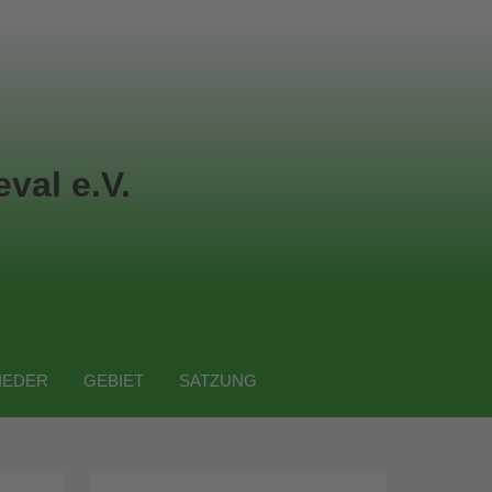
val e.V.
IEDER
GEBIET
SATZUNG