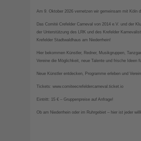
Am 9. Oktober 2026 vernetzen wir gemeinsam mit Köln di
Das Comité Crefelder Carneval von 2014 e.V. und der Kl
der Unterstützung des LRK und des Krefelder Karnevali
Krefelder Stadtwaldhaus am Niederrhein!
Hier bekommen Künstler, Redner, Musikgruppen, Tanzgar
Vereine die Möglichkeit, neue Talente und frische Ideen 
Neue Künstler entdecken, Programme erleben und Vereine
Tickets: www.comiteecrefeldercarneval.ticket.io
Eintritt: 15 € – Gruppenpreise auf Anfrage!
Ob am Niederrhein oder im Ruhrgebiet – hier ist jeder wi