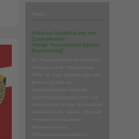
News
Aufruf zur Solidarität und zum
Zusammenhalt
Absage “bundesweiter digitaler
Rosenmontag“
Der Präsident des Bund Deutscher
Karneval und der Vizepräsident
“Mitte“ Dr. Peter Krawietz teilen die
Bestürzung über den
Völkerrechtsbruch durch den
russischen Präsidenten Putin und
nehmen Anteil an dem Schicksal der
Menschen in der Ukraine. Während
Friedensdemonstrationen,
Mahnwachen und
Solidaritätskundgebungen in