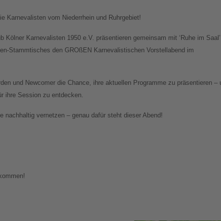
e Karnevalisten vom Niederrhein und Ruhrgebiet!
ub Kölner Karnevalisten 1950 e.V. präsentieren gemeinsam mit ‘Ruhe im Saal’
sten-Stammtisches den GROßEN Karnevalistischen Vorstellabend im
den und Newcomer die Chance, ihre aktuellen Programme zu präsentieren – 
für ihre Session zu entdecken.
 nachhaltig vernetzen – genau dafür steht dieser Abend!
llkommen!