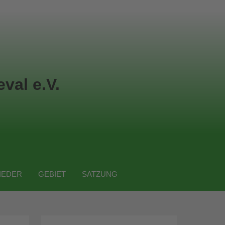
val e.V.
IEDER
GEBIET
SATZUNG