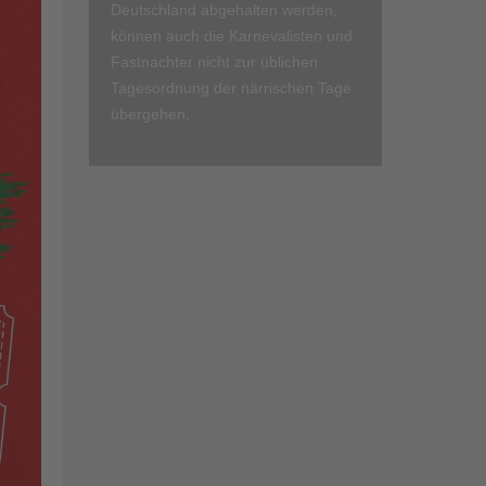
Deutschland abgehalten werden,
können auch die Karnevalisten und
Fastnachter nicht zur üblichen
Tagesordnung der närrischen Tage
übergehen.