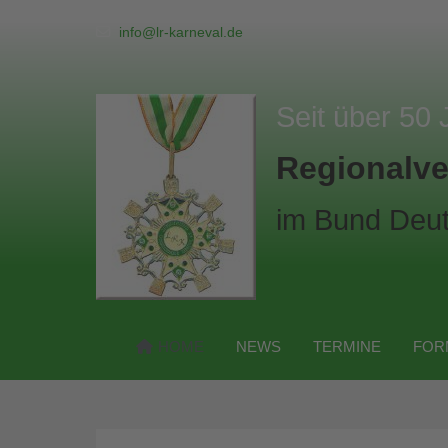
info@lr-karneval.de
Seit über 50 
Regionalve
im Bund Deut
HOME
NEWS
TERMINE
FOR