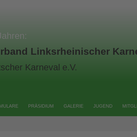
Jahren:
rband Linksrheinischer Karne
scher Karneval e.V.
MULARE
PRÄSIDIUM
GALERIE
JUGEND
MITGL