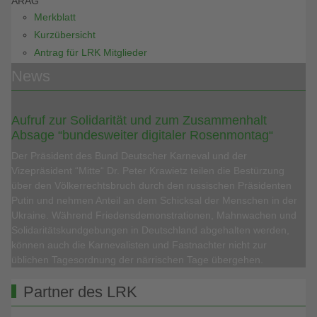
ARAG
Merkblatt
Kurzübersicht
Antrag für LRK Mitglieder
News
Aufruf zur Solidarität und zum Zusammenhalt
Absage “bundesweiter digitaler Rosenmontag“
Der Präsident des Bund Deutscher Karneval und der
Vizepräsident “Mitte“ Dr. Peter Krawietz teilen die Bestürzung
über den Völkerrechtsbruch durch den russischen Präsidenten
Putin und nehmen Anteil an dem Schicksal der Menschen in der
Ukraine. Während Friedensdemonstrationen, Mahnwachen und
Solidaritätskundgebungen in Deutschland abgehalten werden,
können auch die Karnevalisten und Fastnachter nicht zur
üblichen Tagesordnung der närrischen Tage übergehen.
Partner des LRK