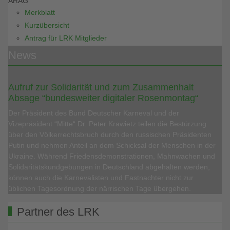
ARAG
Merkblatt
Kurzübersicht
Antrag für LRK Mitglieder
News
Aufruf zur Solidarität und zum Zusammenhalt
Absage “bundesweiter digitaler Rosenmontag“
Der Präsident des Bund Deutscher Karneval und der
Vizepräsident “Mitte“ Dr. Peter Krawietz teilen die Bestürzung
über den Völkerrechtsbruch durch den russischen Präsidenten
Putin und nehmen Anteil an dem Schicksal der Menschen in der
Ukraine. Während Friedensdemonstrationen, Mahnwachen und
Solidaritätskundgebungen in Deutschland abgehalten werden,
können auch die Karnevalisten und Fastnachter nicht zur
üblichen Tagesordnung der närrischen Tage übergehen.
Partner des LRK