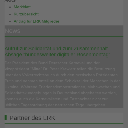
ARAG
Merkblatt
Kurzübersicht
Antrag für LRK Mitglieder
News
Aufruf zur Solidarität und zum Zusammenhalt
Absage “bundesweiter digitaler Rosenmontag“
Der Präsident des Bund Deutscher Karneval und der
Vizepräsident “Mitte“ Dr. Peter Krawietz teilen die Bestürzung
über den Völkerrechtsbruch durch den russischen Präsidenten
Putin und nehmen Anteil an dem Schicksal der Menschen in der
Ukraine. Während Friedensdemonstrationen, Mahnwachen und
Solidaritätskundgebungen in Deutschland abgehalten werden,
können auch die Karnevalisten und Fastnachter nicht zur
üblichen Tagesordnung der närrischen Tage übergehen.
Partner des LRK