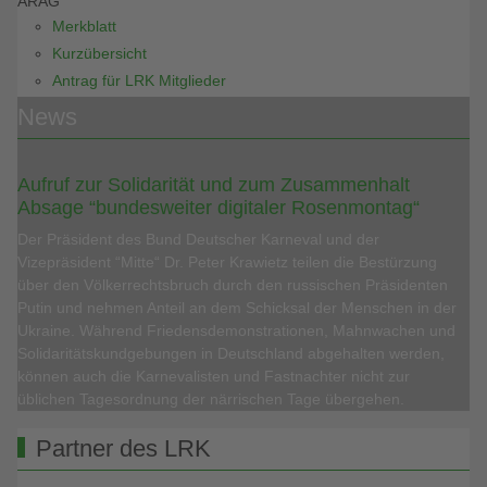
ARAG
Merkblatt
Kurzübersicht
Antrag für LRK Mitglieder
News
Aufruf zur Solidarität und zum Zusammenhalt
Absage “bundesweiter digitaler Rosenmontag“
Der Präsident des Bund Deutscher Karneval und der
Vizepräsident “Mitte“ Dr. Peter Krawietz teilen die Bestürzung
über den Völkerrechtsbruch durch den russischen Präsidenten
Putin und nehmen Anteil an dem Schicksal der Menschen in der
Ukraine. Während Friedensdemonstrationen, Mahnwachen und
Solidaritätskundgebungen in Deutschland abgehalten werden,
können auch die Karnevalisten und Fastnachter nicht zur
üblichen Tagesordnung der närrischen Tage übergehen.
Partner des LRK