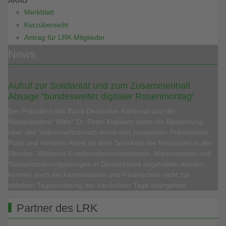
ARAG
Merkblatt
Kurzübersicht
Antrag für LRK Mitglieder
News
Aufruf zur Solidarität und zum Zusammenhalt
Absage “bundesweiter digitaler Rosenmontag“
Der Präsident des Bund Deutscher Karneval und der
Vizepräsident “Mitte“ Dr. Peter Krawietz teilen die Bestürzung
über den Völkerrechtsbruch durch den russischen Präsidenten
Putin und nehmen Anteil an dem Schicksal der Menschen in der
Ukraine. Während Friedensdemonstrationen, Mahnwachen und
Solidaritätskundgebungen in Deutschland abgehalten werden,
können auch die Karnevalisten und Fastnachter nicht zur
üblichen Tagesordnung der närrischen Tage übergehen.
Partner des LRK