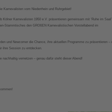
e Karnevalisten vom Niederrhein und Ruhrgebiet!
ub Kölner Karnevalisten 1950 e.V. präsentieren gemeinsam mit ‘Ruhe im Saal’
sten-Stammtisches den GROßEN Karnevalistischen Vorstellabend im
den und Newcomer die Chance, ihre aktuellen Programme zu präsentieren – 
für ihre Session zu entdecken.
 nachhaltig vernetzen – genau dafür steht dieser Abend!
llkommen!