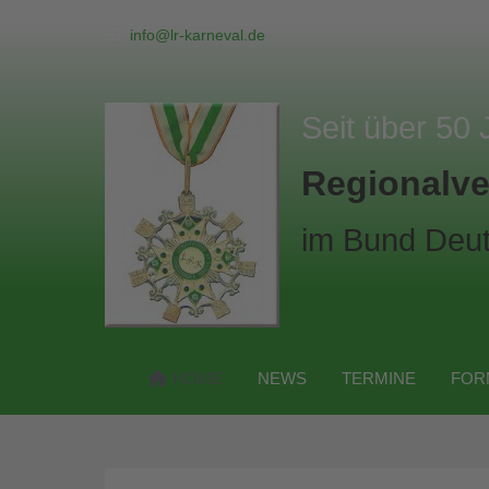
info@lr-karneval.de
Seit über 50 
Regionalve
im Bund Deut
HOME
NEWS
TERMINE
FOR