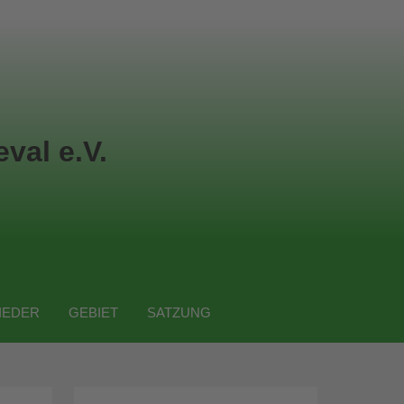
val e.V.
IEDER
GEBIET
SATZUNG