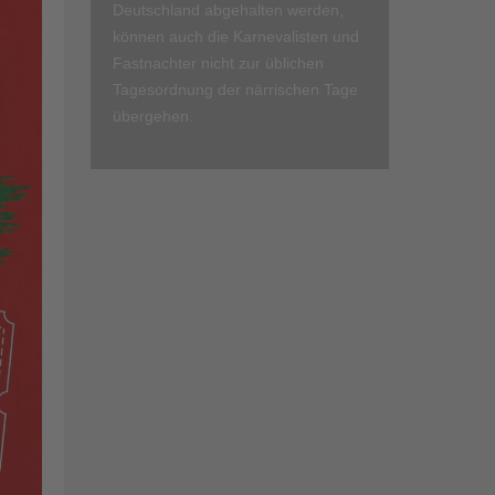
Deutschland abgehalten werden,
können auch die Karnevalisten und
Fastnachter nicht zur üblichen
Tagesordnung der närrischen Tage
übergehen.