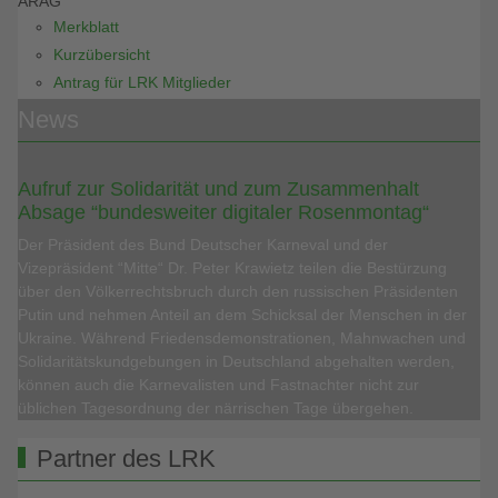
ARAG
Merkblatt
Kurzübersicht
Antrag für LRK Mitglieder
News
Aufruf zur Solidarität und zum Zusammenhalt
Absage “bundesweiter digitaler Rosenmontag“
Der Präsident des Bund Deutscher Karneval und der
Vizepräsident “Mitte“ Dr. Peter Krawietz teilen die Bestürzung
über den Völkerrechtsbruch durch den russischen Präsidenten
Putin und nehmen Anteil an dem Schicksal der Menschen in der
Ukraine. Während Friedensdemonstrationen, Mahnwachen und
Solidaritätskundgebungen in Deutschland abgehalten werden,
können auch die Karnevalisten und Fastnachter nicht zur
üblichen Tagesordnung der närrischen Tage übergehen.
Partner des LRK