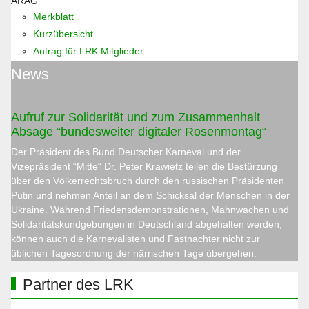
ARAG
Merkblatt
Kurzübersicht
Antrag für LRK Mitglieder
News
Aufruf zur Solidarität und zum Zusammenhalt
Absage “bundesweiter digitaler Rosenmontag“
Der Präsident des Bund Deutscher Karneval und der
Vizepräsident “Mitte“ Dr. Peter Krawietz teilen die Bestürzung
über den Völkerrechtsbruch durch den russischen Präsidenten
Putin und nehmen Anteil an dem Schicksal der Menschen in der
Ukraine. Während Friedensdemonstrationen, Mahnwachen und
Solidaritätskundgebungen in Deutschland abgehalten werden,
können auch die Karnevalisten und Fastnachter nicht zur
üblichen Tagesordnung der närrischen Tage übergehen.
Partner des LRK