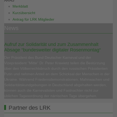
ARAG
Merkblatt
Kurzübersicht
Antrag für LRK Mitglieder
News
Aufruf zur Solidarität und zum Zusammenhalt
Absage “bundesweiter digitaler Rosenmontag“
Der Präsident des Bund Deutscher Karneval und der
Vizepräsident “Mitte“ Dr. Peter Krawietz teilen die Bestürzung
über den Völkerrechtsbruch durch den russischen Präsidenten
Putin und nehmen Anteil an dem Schicksal der Menschen in der
Ukraine. Während Friedensdemonstrationen, Mahnwachen und
Solidaritätskundgebungen in Deutschland abgehalten werden,
können auch die Karnevalisten und Fastnachter nicht zur
üblichen Tagesordnung der närrischen Tage übergehen.
Partner des LRK