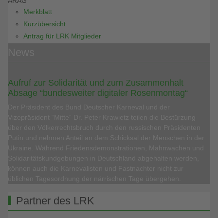
ARAG
Merkblatt
Kurzübersicht
Antrag für LRK Mitglieder
News
Aufruf zur Solidarität und zum Zusammenhalt
Absage “bundesweiter digitaler Rosenmontag“
Der Präsident des Bund Deutscher Karneval und der
Vizepräsident “Mitte“ Dr. Peter Krawietz teilen die Bestürzung
über den Völkerrechtsbruch durch den russischen Präsidenten
Putin und nehmen Anteil an dem Schicksal der Menschen in der
Ukraine. Während Friedensdemonstrationen, Mahnwachen und
Solidaritätskundgebungen in Deutschland abgehalten werden,
können auch die Karnevalisten und Fastnachter nicht zur
üblichen Tagesordnung der närrischen Tage übergehen.
Partner des LRK