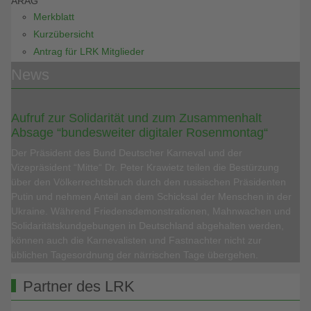
ARAG
Merkblatt
Kurzübersicht
Antrag für LRK Mitglieder
News
Aufruf zur Solidarität und zum Zusammenhalt
Absage “bundesweiter digitaler Rosenmontag“
Der Präsident des Bund Deutscher Karneval und der
Vizepräsident “Mitte“ Dr. Peter Krawietz teilen die Bestürzung
über den Völkerrechtsbruch durch den russischen Präsidenten
Putin und nehmen Anteil an dem Schicksal der Menschen in der
Ukraine. Während Friedensdemonstrationen, Mahnwachen und
Solidaritätskundgebungen in Deutschland abgehalten werden,
können auch die Karnevalisten und Fastnachter nicht zur
üblichen Tagesordnung der närrischen Tage übergehen.
Partner des LRK