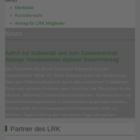
ARAG
Merkblatt
Kurzübersicht
Antrag für LRK Mitglieder
News
Aufruf zur Solidarität und zum Zusammenhalt
Absage “bundesweiter digitaler Rosenmontag“
Der Präsident des Bund Deutscher Karneval und der
Vizepräsident “Mitte“ Dr. Peter Krawietz teilen die Bestürzung
über den Völkerrechtsbruch durch den russischen Präsidenten
Putin und nehmen Anteil an dem Schicksal der Menschen in der
Ukraine. Während Friedensdemonstrationen, Mahnwachen und
Solidaritätskundgebungen in Deutschland abgehalten werden,
können auch die Karnevalisten und Fastnachter nicht zur
üblichen Tagesordnung der närrischen Tage übergehen.
Partner des LRK