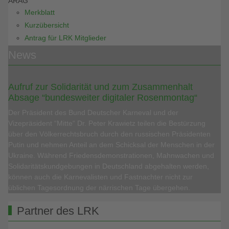
ARAG
Merkblatt
Kurzübersicht
Antrag für LRK Mitglieder
News
Aufruf zur Solidarität und zum Zusammenhalt
Absage “bundesweiter digitaler Rosenmontag“
Der Präsident des Bund Deutscher Karneval und der
Vizepräsident “Mitte“ Dr. Peter Krawietz teilen die Bestürzung
über den Völkerrechtsbruch durch den russischen Präsidenten
Putin und nehmen Anteil an dem Schicksal der Menschen in der
Ukraine. Während Friedensdemonstrationen, Mahnwachen und
Solidaritätskundgebungen in Deutschland abgehalten werden,
können auch die Karnevalisten und Fastnachter nicht zur
üblichen Tagesordnung der närrischen Tage übergehen.
Partner des LRK