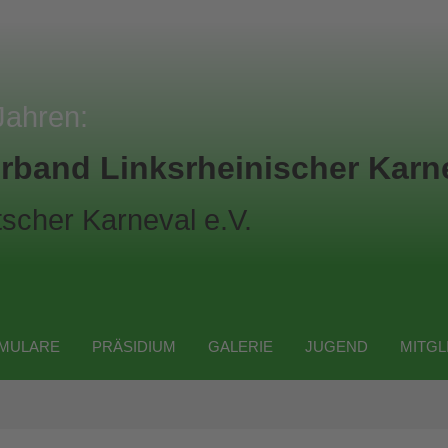
Jahren:
rband Linksrheinischer Karne
scher Karneval e.V.
MULARE
PRÄSIDIUM
GALERIE
JUGEND
MITGL