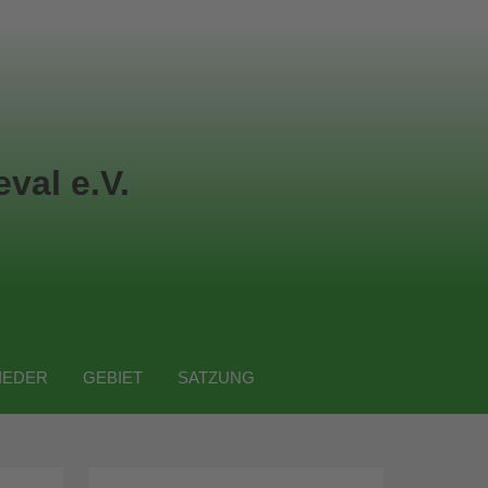
val e.V.
IEDER
GEBIET
SATZUNG