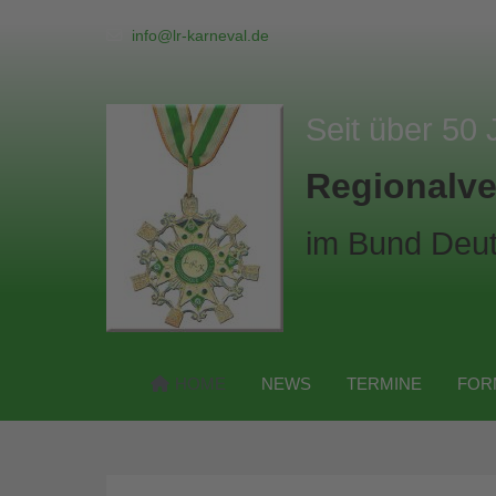
info@lr-karneval.de
Seit über 50 
Regionalve
im Bund Deut
HOME
NEWS
TERMINE
FOR