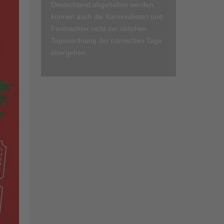
Deutschland abgehalten werden,
können auch die Karnevalisten und
Fastnachter nicht zur üblichen
Tagesordnung der närrischen Tage
übergehen.