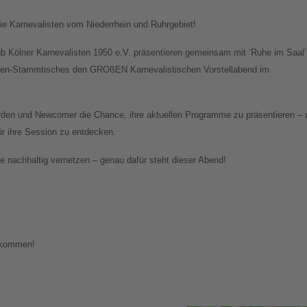
e Karnevalisten vom Niederrhein und Ruhrgebiet!
ub Kölner Karnevalisten 1950 e.V. präsentieren gemeinsam mit ‘Ruhe im Saal’
sten-Stammtisches den GROßEN Karnevalistischen Vorstellabend im
den und Newcomer die Chance, ihre aktuellen Programme zu präsentieren – 
für ihre Session zu entdecken.
 nachhaltig vernetzen – genau dafür steht dieser Abend!
llkommen!