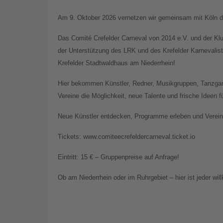
Am 9. Oktober 2026 vernetzen wir gemeinsam mit Köln di
Das Comité Crefelder Carneval von 2014 e.V. und der Kl
der Unterstützung des LRK und des Krefelder Karnevali
Krefelder Stadtwaldhaus am Niederrhein!
Hier bekommen Künstler, Redner, Musikgruppen, Tanzgar
Vereine die Möglichkeit, neue Talente und frische Ideen 
Neue Künstler entdecken, Programme erleben und Vereine
Tickets: www.comiteecrefeldercarneval.ticket.io
Eintritt: 15 € – Gruppenpreise auf Anfrage!
Ob am Niederrhein oder im Ruhrgebiet – hier ist jeder wi