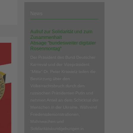
News
Aufruf zur Solidarität und zum
Zusammenhalt
Absage “bundesweiter digitaler
Rosenmontag“
Der Präsident des Bund Deutscher
Karneval und der Vizepräsident
“Mitte“ Dr. Peter Krawietz teilen die
Bestürzung über den
Völkerrechtsbruch durch den
russischen Präsidenten Putin und
nehmen Anteil an dem Schicksal der
Menschen in der Ukraine. Während
Friedensdemonstrationen,
Mahnwachen und
Solidaritätskundgebungen in