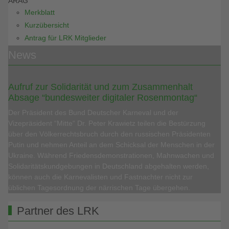
ARAG
Merkblatt
Kurzübersicht
Antrag für LRK Mitglieder
News
Aufruf zur Solidarität und zum Zusammenhalt
Absage “bundesweiter digitaler Rosenmontag“
Der Präsident des Bund Deutscher Karneval und der
Vizepräsident “Mitte“ Dr. Peter Krawietz teilen die Bestürzung
über den Völkerrechtsbruch durch den russischen Präsidenten
Putin und nehmen Anteil an dem Schicksal der Menschen in der
Ukraine. Während Friedensdemonstrationen, Mahnwachen und
Solidaritätskundgebungen in Deutschland abgehalten werden,
können auch die Karnevalisten und Fastnachter nicht zur
üblichen Tagesordnung der närrischen Tage übergehen.
Partner des LRK