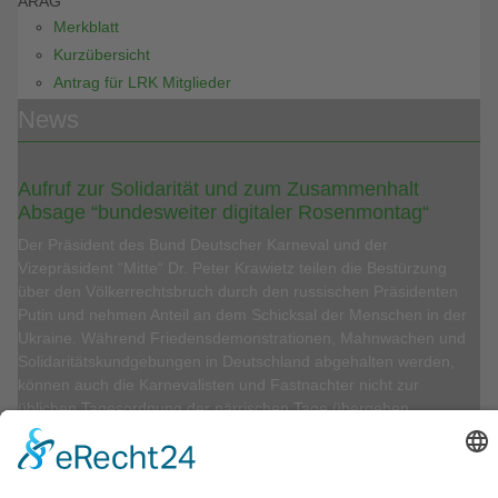
ARAG
Merkblatt
Kurzübersicht
Antrag für LRK Mitglieder
News
Aufruf zur Solidarität und zum Zusammenhalt
Absage “bundesweiter digitaler Rosenmontag“
Der Präsident des Bund Deutscher Karneval und der
Vizepräsident “Mitte“ Dr. Peter Krawietz teilen die Bestürzung
über den Völkerrechtsbruch durch den russischen Präsidenten
Putin und nehmen Anteil an dem Schicksal der Menschen in der
Ukraine. Während Friedensdemonstrationen, Mahnwachen und
Solidaritätskundgebungen in Deutschland abgehalten werden,
können auch die Karnevalisten und Fastnachter nicht zur
üblichen Tagesordnung der närrischen Tage übergehen.
Partner des LRK