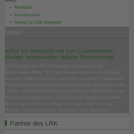
ARAG
Merkblatt
Kurzübersicht
Antrag für LRK Mitglieder
News
Aufruf zur Solidarität und zum Zusammenhalt
Absage “bundesweiter digitaler Rosenmontag“
Der Präsident des Bund Deutscher Karneval und der
Vizepräsident “Mitte“ Dr. Peter Krawietz teilen die Bestürzung
über den Völkerrechtsbruch durch den russischen Präsidenten
Putin und nehmen Anteil an dem Schicksal der Menschen in der
Ukraine. Während Friedensdemonstrationen, Mahnwachen und
Solidaritätskundgebungen in Deutschland abgehalten werden,
können auch die Karnevalisten und Fastnachter nicht zur
üblichen Tagesordnung der närrischen Tage übergehen.
Partner des LRK