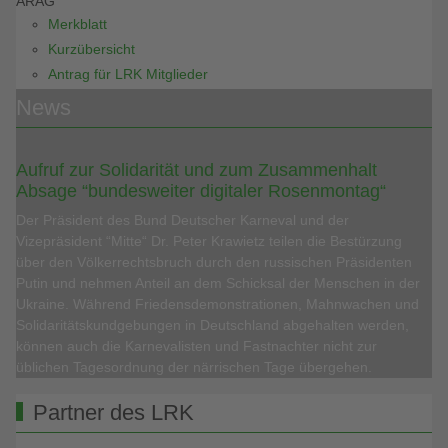
ARAG
Merkblatt
Kurzübersicht
Antrag für LRK Mitglieder
News
Aufruf zur Solidarität und zum Zusammenhalt
Absage “bundesweiter digitaler Rosenmontag“
Der Präsident des Bund Deutscher Karneval und der
Vizepräsident “Mitte“ Dr. Peter Krawietz teilen die Bestürzung
über den Völkerrechtsbruch durch den russischen Präsidenten
Putin und nehmen Anteil an dem Schicksal der Menschen in der
Ukraine. Während Friedensdemonstrationen, Mahnwachen und
Solidaritätskundgebungen in Deutschland abgehalten werden,
können auch die Karnevalisten und Fastnachter nicht zur
üblichen Tagesordnung der närrischen Tage übergehen.
Partner des LRK